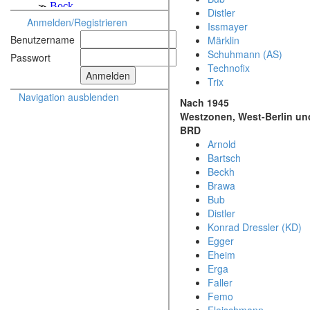
Distler
Anmelden/Registrieren
Issmayer
Benutzername
Märklin
Schuhmann (AS)
Passwort
Technofix
Trix
Navigation ausblenden
Nach 1945
Westzonen, West-Berlin un
BRD
Arnold
Bartsch
Beckh
Brawa
Bub
Distler
Konrad Dressler (KD)
Egger
Eheim
Erga
Faller
Femo