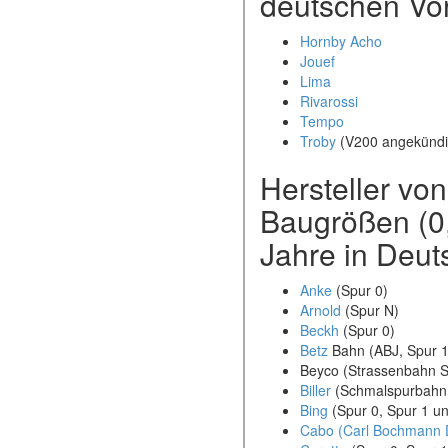
deutschen Vor
Hornby Acho
Jouef
Lima
Rivarossi
Tempo
Troby
(V200 angekündi
Hersteller vo
Baugrößen (0, 
Jahre in Deut
Anke
(Spur 0)
Arnold
(Spur N)
Beckh
(Spur 0)
Betz
Bahn (ABJ, Spur 1
Beyco (Strassenbahn S
Biller
(Schmalspurbahn 
Bing
(Spur 0, Spur 1 u
Cabo (Carl Bochmann 