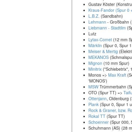
Gustav Köster (Konstru
Kraus-Fandor (Spur 0 +
L.B.Z.
(Sandbahn)
Lehmann
- Großbahn (
Liebmann - Stadtilm
(Sp
Lutz
Lytax-Comet
(12 mm S
Märklin
(Spur 0, Spur 1
Meiser & Mertig
(Elektr
MEKANOS
(Schmalspur
Mignon
(10 mm Spur)
Minitrix
("Schiebetrix", 
Monos =>
Max Kraft
(S
'MONOS')
MSW
Trümmerbahn (Sp
OTO (Spur TT) =>
Taif
Ottenjann
, Oldenburg (
Plank
(Spur 0, Spur 1 
Rock & Graner, bzw. R
Rokal TT
(Spur TT)
Schoenner
(Spur 000, 
Schuhmann (AS) (28 