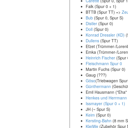
Carette
(Spur 0, Spur 1
Falk (Spur 0 + 1)
BTTB (Spur TT) =>
Ze
Bub
(Spur 0, Spur S)
Distler
(Spur 0)
Doll
(Spur 0)
Konrad Dressler (KD)
(
Dullens
(Spur TT)
Efzet (Trümmer-/Lore
Emka (Trümmer-/Lore
Heinrich Fischer
(Spur 
Fleischmann Spur 0
Martin Fuchs (Spur 0)
Gaug (???)
Göso
(Triebwagen Spur
Günthermann
(Geschüt
Emil Hausmann ("Eha" 
Henkes und Herrmann
Issmayer (Spur 0 + 1)
JH (~ Spur S)
Keim
(Spur 0)
Kersting-Bahn
(8 mm Sp
KleiWe
(Zubehör Spur 