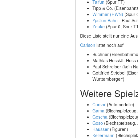
Taifun
(Spur TT)
Tipp & Co. (Eisenbahn
Wimmer (HWN)
(Spur 
Ypsilon Bahn
- Paul Sch
Zeuke
(Spur 0, Spur T
Diese Liste stellt nur eine Au
Carlson
listet noch auf
Buchner (Eisenbahnmod
Mathias Hess/JL Hess (
Paul Schreiber (kein N
Gottfried Striebel (Ei
Württemberger')
Weitere Spiel
Cursor
(Automodelle)
Gama
(Blechspielzeug,
Gescha
(Blechspielzeu
Göso
(Blechspielzeug,
Hausser
(Figuren)
Kellermann
(Blechspiel