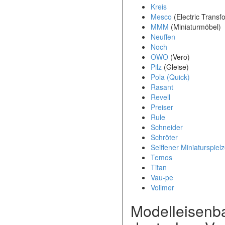
Kreis
Mesco
(Electric Transf
MMM
(Miniaturmöbel)
Neuffen
Noch
OWO
(Vero)
Pilz
(Gleise)
Pola (Quick)
Rasant
Revell
Preiser
Rule
Schneider
Schröter
Seiffener Miniaturspiel
Temos
Titan
Vau-pe
Vollmer
Modelleisenb