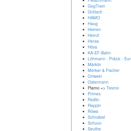
Fleischmann
GogTram
Grötsch
HAMO
Haug
Heinen
Heinzl
Heras
Höss
KA-EF-Bahn
Löhmann - Präzix - Eu
Märklin
Merker & Fischer
Ortwein
Ostermann
Plamo =>
Tesmo
Primex
Redlin
Reppin
Röwa
Schnabel
Schuco
Seuthe