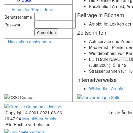
Die kleinste Bahn auf g
Faszination Arnold; A
Anmelden/Registrieren
Beiträge in Büchern
Benutzername
Arnold; In: Lexikon der
Passwort
Zeitschriften
Autoservice und Zubehö
Navigation ausblenden
Max Ernst - Pionier de
Wendebahnen von Karl 
LE TRAIN-NAVETTE DE
(Juin 2004), S. 8-12
Strassenbahnen für H0;
Internetverweise
Wikipedia - Arnold
Copyright © 2001-2021-06-06
Letzte Ände
10:47:04
ModellBahnArchiv
Alle Rechte vorbehalten
.