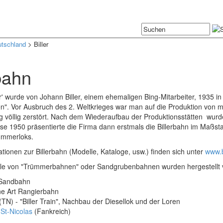
tschland
> Biller
bahn
er' wurde von Johann Biller, einem ehemaligen Bing-Mitarbeiter, 1935 
en". Vor Ausbruch des 2. Weltkrieges war man auf die Produktion von 
g völlig zerstört. Nach dem Wiederaufbau der Produktionsstätten wurd
e 1950 präsentierte die Firma dann erstmals die Billerbahn im Maßsta
ümmerloks.
tionen zur Billerbahn (Modelle, Kataloge, usw.) finden sich unter
www.b
lle von "Trümmerbahnen" oder Sandgrubenbahnen wurden hergestellt
Sandbahn
ne Art Rangierbahn
(TN) - "Biller Train", Nachbau der Diesellok und der Loren
 St-Nicolas
(Fankreich)