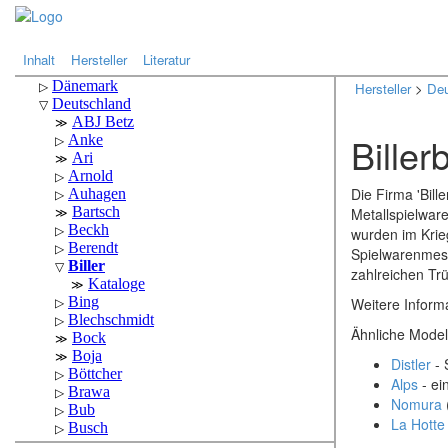
.
.
Inhalt
Hersteller
Literatur
Hersteller
>
Deu
Biller
Die Firma 'Bill
Metallspielwar
wurden im Krie
Spielwarenmess
zahlreichen Tr
Weitere Informa
Ähnliche Mode
Distler
- 
Alps
- ei
Nomura
La Hotte