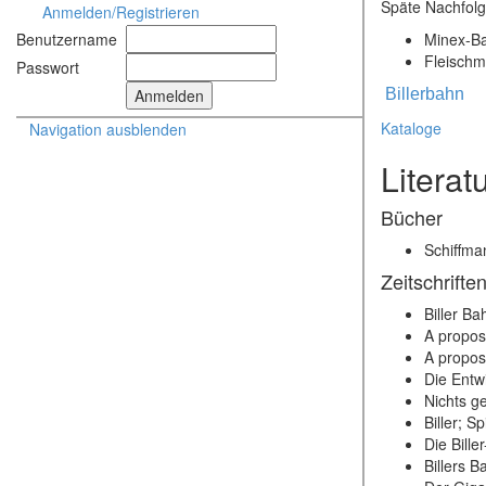
Späte Nachfolg
Anmelden/Registrieren
Minex-Ba
Benutzername
Fleischm
Passwort
Billerbahn
Kataloge
Navigation ausblenden
Literat
Bücher
Schiffma
Zeitschrifte
Biller Ba
A propos 
A propos 
Die Entwi
Nichts g
Biller; 
Die Bill
Billers 