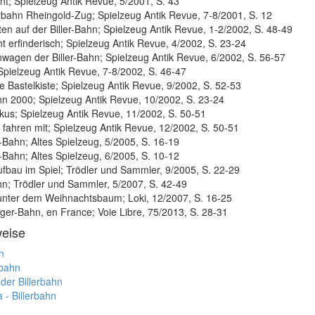
nt; Spielzeug Antik Revue, 5/2001, S. 43
erbahn Rheingold-Zug; Spielzeug Antik Revue, 7-8/2001, S. 12
ten auf der Biller-Bahn; Spielzeug Antik Revue, 1-2/2002, S. 48-49
t erfinderisch; Spielzeug Antik Revue, 4/2002, S. 23-24
wagen der Biller-Bahn; Spielzeug Antik Revue, 6/2002, S. 56-57
 Spielzeug Antik Revue, 7-8/2002, S. 46-47
die Bastelkiste; Spielzeug Antik Revue, 9/2002, S. 52-53
ahn 2000; Spielzeug Antik Revue, 10/2002, S. 23-24
us; Spielzeug Antik Revue, 11/2002, S. 50-51
n fahren mit; Spielzeug Antik Revue, 12/2002, S. 50-51
r-Bahn; Altes Spielzeug, 5/2005, S. 16-19
r-Bahn; Altes Spielzeug, 6/2005, S. 10-12
fbau im Spiel; Trödler und Sammler, 9/2005, S. 22-29
ahn; Trödler und Sammler, 5/2007, S. 42-49
nter dem Weihnachtsbaum; Loki, 12/2007, S. 16-25
ger-Bahn, en France; Voie Libre, 75/2013, S. 28-31
weise
n
rbahn
der Billerbahn
 - Billerbahn