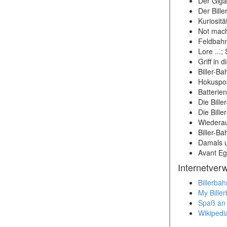
Der Giga
Der Bill
Kuriositä
Not mach
Feldbahn
Lore ...;
Griff in 
Biller-B
Hokuspok
Batterie
Die Bille
Die Bille
Wiederau
Biller-B
Damals u
Avant Eg
Internetver
Billerbah
My Bille
Spaß an 
Wikipedia