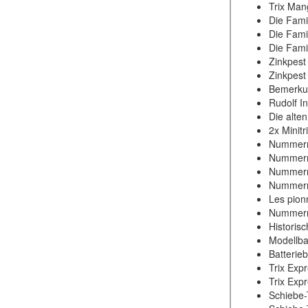
Trix Man
Die Fami
Die Fami
Die Fami
Zinkpest
Zinkpest
Bemerkun
Rudolf In
Die alte
2x Minitr
Nummerns
Nummerns
Nummerns
Nummerns
Les pion
Nummerns
Historis
Modellba
Batterie
Trix Expr
Trix Expr
Schiebe-