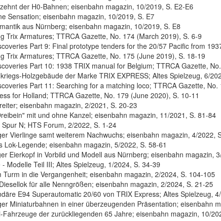
zehnt der H0-Bahnen; eisenbahn magazin, 10/2019, S. E2-E6
ine Sensation; eisenbahn magazin, 10/2019, S. E7
antik aus Nürnberg; eisenbahn magazin, 10/2019, S. E8
g Trix Armatures; TTRCA Gazette, No. 174 (March 2019), S. 6-9
scoveries Part 9: Final prototype tenders for the 20/57 Pacific from 1
g Trix Armatures; TTRCA Gazette, No. 175 (June 2019), S. 18-19
scoveries Part 10: 1938 TRIX manual for Belgium; TTRCA Gazette, No
kriegs-Holzgebäude der Marke TRIX EXPRESS; Altes Spielzeug, 6/202
scoveries Part 11: Searching for a matching loco; TTRCA Gazette, No.
ress for Holland; TTRCA Gazette, No. 179 (June 2020), S. 10-11
rreiter; eisenbahn magazin, 2/2021, S. 20-23
Dreibein" mit und ohne Kanzel; eisenbahn magazin, 11/2021, S. 81-84
r Spur N; HTS Forum, 2/2022, S. 1-24
er Vierlinge samt weiterem Nachwuchs; eisenbahn magazin, 4/2022, S
 Lok-Legende; eisenbahn magazin, 5/2022, S. 58-61
ger Eierkopf in Vorbild und Modell aus Nürnberg; eisenbahn magazin, 3
- Modelle Teil III; Altes Spielzeug, 1/2024, S. 34-39
m Turm in die Vergangenheit; eisenbahn magazin, 2/2024, S. 104-105
 Diesellok für alle Nenngrößen; eisenbahn magazin, 2/2024, S. 21-25
ndäre E94 Superautomatic 20/60 von TRIX Express; Altes Spielzeug, 4
er Miniaturbahnen in einer überzeugenden Präsentation; eisenbahn m
i-Fahrzeuge der zurückliegenden 65 Jahre; eisenbahn magazin, 10/20