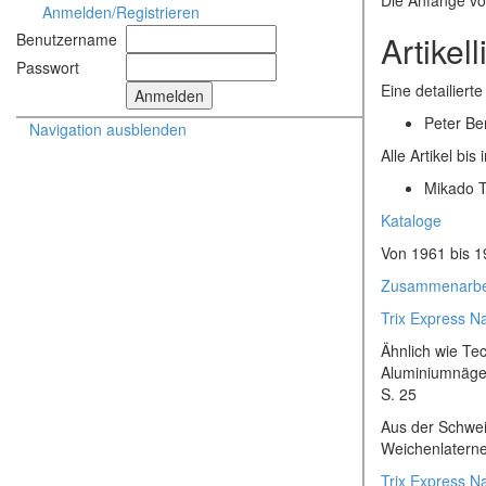
Die Anfänge vo
Anmelden/Registrieren
Artikell
Benutzername
Passwort
Eine detailierte
Peter Be
Navigation ausblenden
Alle Artikel bis
Mikado T
Kataloge
Von 1961 bis 1
Zusammenarbeit
Trix Express N
Ähnlich wie Te
Aluminiumnägeln
S. 25
Aus der Schwei
Weichenlaterne
Trix Express N