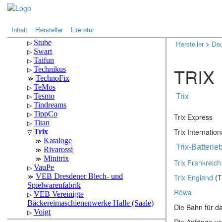
.
.
Inhalt
Hersteller
Literatur
Hersteller
>
Deu
TRIX
Trix
Trix Express
Trix Internation
Trix-Batteri
Trix Frankreich
Trix England
(T
Röwa
Die Bahn für d