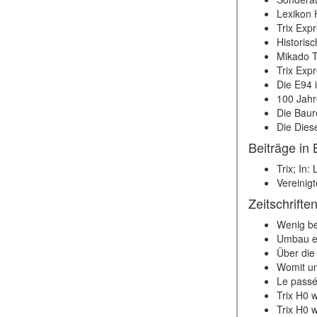
Lexikon 
Trix Exp
Historis
Mikado T
Trix Exp
Die E94 
100 Jahr
Die Baur
Die Dies
Beiträge in
Trix; In
Vereinig
Zeitschrifte
Wenig be
Umbau ei
Über die
Womit un
Le passé 
Trix H0 
Trix H0 