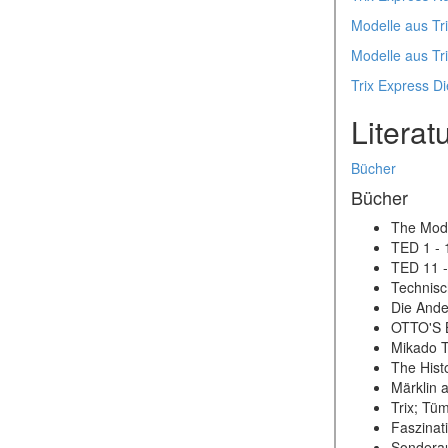
Modelle aus Tr
Modelle aus Tr
Trix Express Di
Literat
Bücher
Bücher
The Mode
TED 1 - 
TED 11 -
Technisc
Die Ande
OTTO'S B
Mikado T
The Hist
Märklin 
Trix; Tü
Faszinat
Sonderau