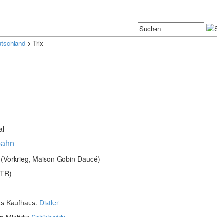
tschland
> Trix
al
ebahn
(Vorkrieg, Maison Gobin-Daudé)
TR)
as Kaufhaus:
Distler