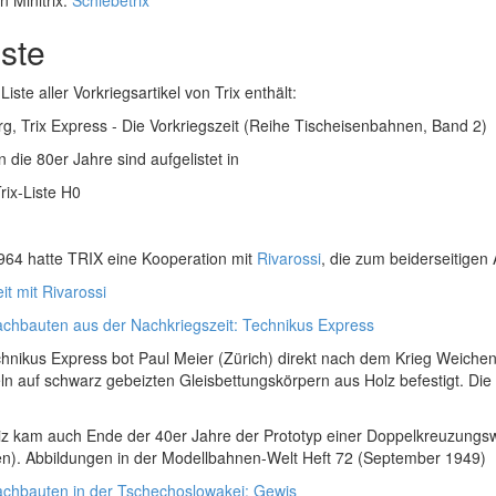
n Minitrix:
Schiebetrix
iste
 Liste aller Vorkriegsartikel von Trix enthält:
rg, Trix Express - Die Vorkriegszeit (Reihe Tischeisenbahnen, Band 2)
 in die 80er Jahre sind aufgelistet in
rix-Liste H0
964 hatte TRIX eine Kooperation mit
Rivarossi
, die zum beiderseitigen
 mit Rivarossi
achbauten aus der Nachkriegszeit: Technikus Express
chnikus Express bot Paul Meier (Zürich) direkt nach dem Krieg Weichen
 auf schwarz gebeizten Gleisbettungskörpern aus Holz befestigt. Die W
z kam auch Ende der 40er Jahre der Prototyp einer Doppelkreuzungswe
n). Abbildungen in der Modellbahnen-Welt Heft 72 (September 1949)
achbauten in der Tschechoslowakei: Gewis