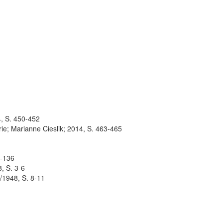
4, S. 450-452
rie; Marianne Cieslik; 2014, S. 463-465
5-136
, S. 3-6
/1948, S. 8-11