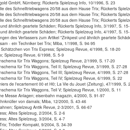
gold GmbH, Nürnberg; Rückerts Spielzeug Info, 10/1996, S. 23
lie des Schnelltriebwagens 20/58 aus dem Hause Trix; Rückerts Spielz
lie des Schnelltriebwagens 20/58 aus dem Hause Trix; Rückerts Spielz
lie des Schnelltriebwagens 20/58 aus dem Hause Trix; Rückerts Spielze
 und ähnlich geartete Schäden; Rückerts Spielzeug Info, 3/1997, S. 15
 und ähnlich geartete Schäden; Rückerts Spielzeug Info, 4/1997, S. 15
gen des Verfassers zum Artikel "Zinkpest und ähnlich geartete Schäde
sam - ein Techniker bei Trix; Miba, 1/1998, S. 94-95
n Schätzchen von Trix Express; Spielzeug Revue, 4/1998, S. 18-20
ix; Spielzeug Revue, 6/1998, S. 5-9
chema für Trix Waggons; Spielzeug Revue, 2/1999, S. 17-20
chema für Trix Waggons, Teil II; Spielzeug Revue, 3/1999, S. 27-28
chema für Trix Waggons, Teil III; Spielzeug Revue, 4/1999, S. 27-28
chema für Trix Waggons, Teil IV; Spielzeug Revue, 6/1999, S. 22
niers de l'ecartement 00 et H0; La Vie du Jouet (Zeitung), 47/1999, S. 
chema für Trix Waggons, Teil V; Spielzeug Revue, 1/2000, S. 11
che Messe Anlagen; eisenbahn magazin, 4/2000, S. 91-97
hnknüller von damals; Miba, 12/2000, S. 43-46
bahnen; Spielzeug Antik Revue, 2-3/2001, S. 66-67
ess; Altes Spielzeug, 2/2004, S. 2-6
ess; Altes Spielzeug, 3/2004, S. 4-7
Trix; Trödler Kompakt, 9/2004, S. 34-39