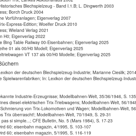
Historisches Blechspielzeug - Band I.1.B; L. Dingwerth 2003
ress; Borch Druck 2004
che Vorführanlagen; Eigenverlag 2007
rix-Express-Edition; Woelfer Druck 2010
ress; Wieland Verlag 2021
in H0; Eigenverlag 2022
e Bing Table Railway 00-Eisenbahnen; Eigenverlag 2025
eihe 01 als 00/H0 Modell; Eigenverlag 2025
eltriebwagen VT 137 als 00/H0 Modelle; Eigenverlag 2025
 Büchern
: Lexikon der deutschen Blechspielzeug-Industrie; Marianne Cieslik; 201
te Spielwarenfabriken; In: Lexikon der deutschen Blechspielzeug-Indust
n
kannte Industrie-Erzeugnisse; Modellbahnen-Welt, 35/36/1946, S. 13
nes diesel-elektrischen Trix-Triebwagens; Modellbahnen-Welt, 56/1948
 Schmierung von Trix-Lokomotiven und Wagen; Modellbahnen-Welt, 56
s Trix überrascht!; Modellbahnen-Welt, 70/1949, S. 29-31
pas si simple...; CFE Bulletin, No. 5 (Mars 1984), S. 17-23
wird 60; eisenbahn magazin, 4/1995, S. 103-107
wird 60; eisenbahn magazin, 5/1995, S. 116-119