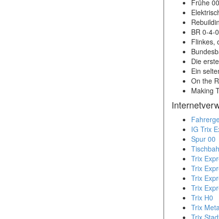
Frühe 00
Elektris
Rebuildi
BR 0-4-0
Flinkes,
Bundesba
Die erst
Ein selt
On the R
Making T
Internetver
Fahrerge
IG Trix 
Spur 00
Tischba
Trix Exp
Trix Exp
Trix Exp
Trix Expr
Trix H0
Trix Met
Trix Stad