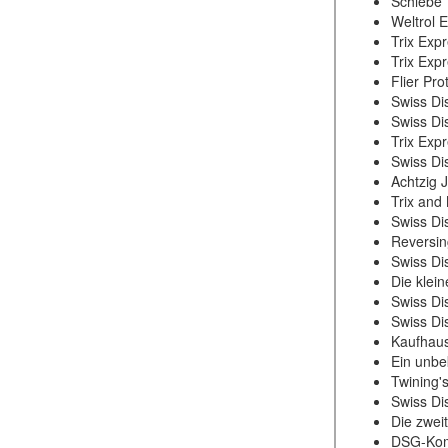
Schiebe T
Weltrol 
Trix Expr
Trix Expr
Flier Pr
Swiss Di
Swiss Di
Trix Exp
Swiss Di
Achtzig 
Trix and
Swiss Di
Reversin
Swiss Di
Die klei
Swiss Di
Swiss Di
Kaufhaus
Ein unbe
Twining'
Swiss Di
Die zwei
DSG-Komf