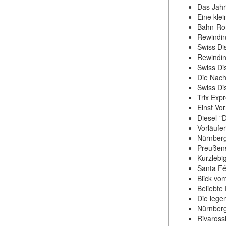
Das Jahr
Eine kle
Bahn-Rom
Rewindin
Swiss Di
Rewindin
Swiss Di
Die Nach
Swiss Di
Trix Exp
Einst Vo
Diesel-"
Vorläufe
Nürnberg
Preußens
Kurzlebi
Santa Fé 
Blick vo
Beliebte
Die lege
Nürnberg
Rivaross