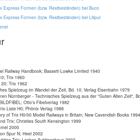
ix Express Formen (bzw. Restbeständen) bei Buco
ix Express Formen (bzw. Restbeständen) bei Liliput
enst
ur
l Railway Handbook; Bassett-Lowke Limited 1940
10; Trix 1960
 20; Trix 1962
hes Spielzeug im Wandel der Zeit, Bd. 10; Verlag Eisenbahn 1979
ren Nürnberger - Technisches Spielzeug aus der "Guten Alten Zeit", 
ILDFIBEL; Otto's Fibelverlag 1982
rix-Liste H0; Phönix Verlag 1988
ory of Trix H0/00 Model Railways in Britain; New Cavendish Books 199
and Trix; Christies South Kensington 1999
mmel 2000
ion Spur N; Heel 2002
ktion Trix; Lankes Auktionshaus 2002