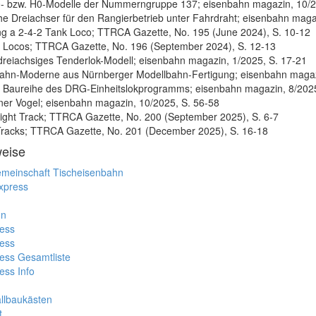
- bzw. H0-Modelle der Nummerngruppe 137; eisenbahn magazin, 10/2
che Dreiachser für den Rangierbetrieb unter Fahrdraht; eisenbahn maga
ng a 2-4-2 Tank Loco; TTRCA Gazette, No. 195 (June 2024), S. 10-12
 Locos; TTRCA Gazette, No. 196 (September 2024), S. 12-13
 dreiachsiges Tenderlok-Modell; eisenbahn magazin, 1/2025, S. 17-21
hn-Moderne aus Nürnberger Modellbahn-Fertigung; eisenbahn magazi
e Baureihe des DRG-Einheitslokprogramms; eisenbahn magazin, 8/202
ener Vogel; eisenbahn magazin, 10/2025, S. 56-58
ight Track; TTRCA Gazette, No. 200 (September 2025), S. 6-7
racks; TTRCA Gazette, No. 201 (December 2025), S. 16-18
weise
meinschaft Tischeisenbahn
Express
hn
ress
ress
ress Gesamtliste
ess Info
allbaukästen
t