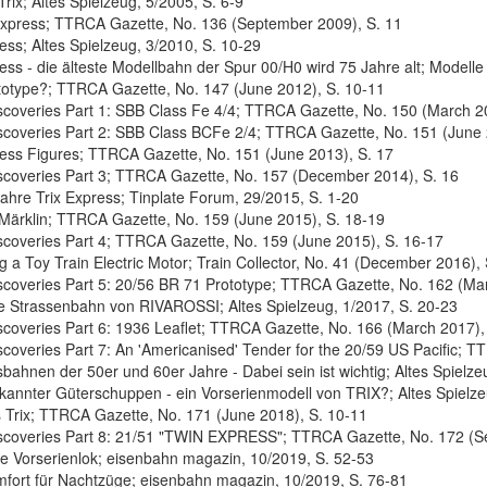
rix; Altes Spielzeug, 5/2005, S. 6-9
Express; TTRCA Gazette, No. 136 (September 2009), S. 11
ess; Altes Spielzeug, 3/2010, S. 10-29
ess - die älteste Modellbahn der Spur 00/H0 wird 75 Jahre alt; Modelle 
ototype?; TTRCA Gazette, No. 147 (June 2012), S. 10-11
scoveries Part 1: SBB Class Fe 4/4; TTRCA Gazette, No. 150 (March 20
scoveries Part 2: SBB Class BCFe 2/4; TTRCA Gazette, No. 151 (June 
ress Figures; TTRCA Gazette, No. 151 (June 2013), S. 17
scoveries Part 3; TTRCA Gazette, No. 157 (December 2014), S. 16
Jahre Trix Express; Tinplate Forum, 29/2015, S. 1-20
 Märklin; TTRCA Gazette, No. 159 (June 2015), S. 18-19
scoveries Part 4; TTRCA Gazette, No. 159 (June 2015), S. 16-17
g a Toy Train Electric Motor; Train Collector, No. 41 (December 2016),
scoveries Part 5: 20/56 BR 71 Prototype; TTRCA Gazette, No. 162 (Ma
ne Strassenbahn von RIVAROSSI; Altes Spielzeug, 1/2017, S. 20-23
scoveries Part 6: 1936 Leaflet; TTRCA Gazette, No. 166 (March 2017),
scoveries Part 7: An 'Americanised' Tender for the 20/59 US Pacific; 
bahnen der 50er und 60er Jahre - Dabei sein ist wichtig; Altes Spielze
kannter Güterschuppen - ein Vorserienmodell von TRIX?; Altes Spielze
s Trix; TTRCA Gazette, No. 171 (June 2018), S. 10-11
scoveries Part 8: 21/51 "TWIN EXPRESS"; TTRCA Gazette, No. 172 (S
te Vorserienlok; eisenbahn magazin, 10/2019, S. 52-53
ort für Nachtzüge; eisenbahn magazin, 10/2019, S. 76-81