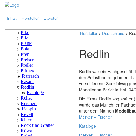
.
.
Inhalt
Hersteller
Literatur
Hersteller
>
Deutschland
> Red
Redlin
Redlin war ein Fachgeschäft 
den Selbstbau angeboten. Lau
verschiedene Spezialwaggons 
Modellbahn Berichte Heft 94/
Die Firma Redlin zog später
wurde das Münchner Fachgesc
unter dem Namen
Modellbau
Merker + Fischer
.
Kataloge
Merker + Fischer