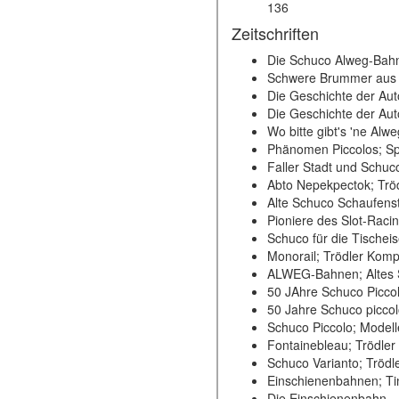
136
Zeitschriften
Die Schuco Alweg-Bahn
Schwere Brummer aus N
Die Geschichte der Au
Die Geschichte der Au
Wo bitte gibt's 'ne Alw
Phänomen Piccolos; Spi
Faller Stadt und Schuc
Abto Nepekpectok; Trö
Alte Schuco Schaufenst
Pioniere des Slot-Raci
Schuco für die Tischei
Monorail; Trödler Komp
ALWEG-Bahnen; Altes S
50 JAhre Schuco Piccol
50 Jahre Schuco piccolo
Schuco Piccolo; Modelle
Fontainebleau; Trödler
Schuco Varianto; Trödl
Einschienenbahnen; Ti
Die Einschienenbahn - 