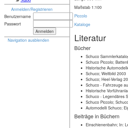
Maßstab 1:100
Anmelden/Registrieren
Piccolo
Benutzername
Passwort
Kataloge
Literatur
Navigation ausblenden
Bücher
Schuco Sammlerkatalog
Schuco Piccolo; Batte
Historische Automodell
Schuco; Weltbild 2003
Schuco; Heel-Verlag 2
Schuco - Fahrzeuge aus
Historische Vorführanl
Schuco - Legendäres S
Schuco Piccolo; Schuc
Automodelli Schuco; E
Beiträge in Büchern
Einschienenbahn; In: L