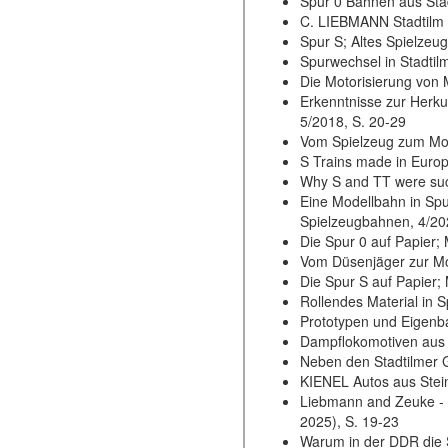
Spur 0 Bahnen aus Stad
C. LIEBMANN Stadtilm -
Spur S; Altes Spielzeug
Spurwechsel in Stadtil
Die Motorisierung von 
Erkenntnisse zur Herk
5/2018, S. 20-29
Vom Spielzeug zum Mod
S Trains made in Europ
Why S and TT were succ
Eine Modellbahn in Spu
Spielzeugbahnen, 4/20
Die Spur 0 auf Papier;
Vom Düsenjäger zur Mo
Die Spur S auf Papier;
Rollendes Material in 
Prototypen und Eigenba
Dampflokomotiven aus 
Neben den Stadtilmer G
KIENEL Autos aus Stein
Liebmann and Zeuke - A 
2025), S. 19-23
Warum in der DDR die S