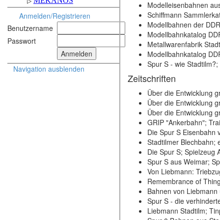
Modelleisenbahnen aus 
Schiffmann Sammlerkat
Anmelden/Registrieren
Modellbahnen der DDR
Benutzername
Modellbahnkatalog DDR
Passwort
Metallwarenfabrik Stad
Modellbahnkatalog DDR
Spur S - wie Stadtilm?
Navigation ausblenden
Zeitschriften
Über die Entwicklung g
Über die Entwicklung g
Über die Entwicklung g
GRIP "Ankerbahn"; Train
Die Spur S Eisenbahn v
Stadtilmer Blechbahn; 
Die Spur S; Spielzeug 
Spur S aus Weimar; Spi
Von Liebmann: Triebzu
Remembrance of Things
Bahnen von Liebmann u
Spur S - die verhindert
Liebmann Stadtilm; Tin