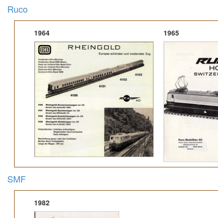
Ruco
1964
1965
SMF
1982