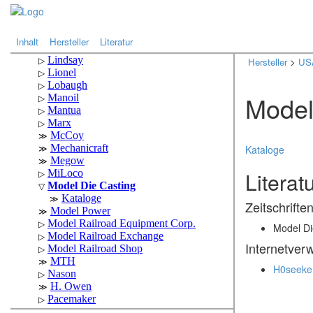
.
.
Inhalt
Hersteller
Literatur
Hersteller
>
US
Model
Kataloge
Literat
Zeitschrifte
Model Di
Internetver
H0seeke