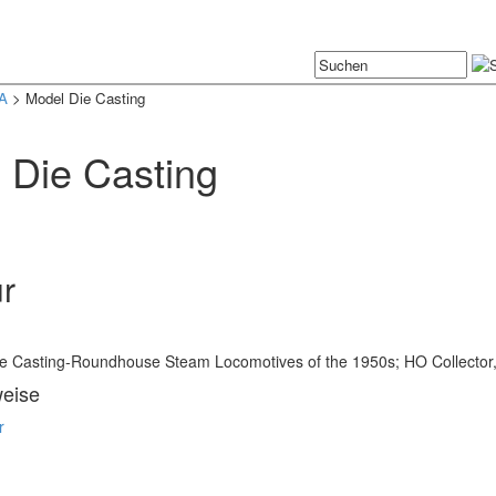
A
> Model Die Casting
 Die Casting
ur
n
e Casting-Roundhouse Steam Locomotives of the 1950s; HO Collector,
weise
r