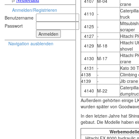
4107
M-04
crane
Anmelden/Registrieren
Caterpill
4110
-
truck
Benutzername
Mitsubis
Passwort
4125
-
scraper
4127
-
Hitachi P
Hitachi U
Navigation ausblenden
4129
M-18
shovel
Hitachi P
4130
M-17
crane
4131
-
Kato 30 T
4138
-
Climbing
4139
-
Jib crane
Caterpill
4140
M-22
dumptruc
Außerdem gehörten einige LKW
wurden später von Goodwave
In den letzten Jahre hat Shi
gebaut. Die Modelle haben ei
Werbemodell
Hitachi EX 8000 hydraulic 