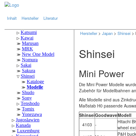
.
.
Inhalt
Hersteller
Literatur
Hersteller
>
Japan
>
Shinsei
> 
Shinsei
Mini Power
Die Mini Power Modelle wurde
Zubehör für Modellbahnen a
Alle Modelle sind aus Zinkdru
Maßstab H0 passende Auswah
Shinsei
Goodwave
Modell
Hitachi 
4103
-
wheel ex
P&H buck