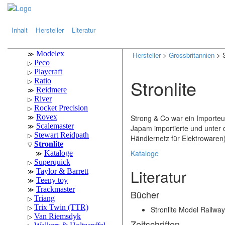
.
.
Inhalt
Hersteller
Literatur
Hersteller
>
Grossbritannien
> S
Stronlite
Strong & Co war ein Importeu
Japam importierte und unter 
Händlernetz für Elektrowaren)
Kataloge
Literatur
Bücher
Stronlite Model Railwa
Zeitschriften