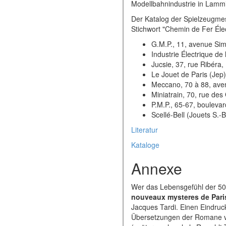
Modellbahnindustrie in Lammi
Der Katalog der Spielzeugmess
Stichwort "Chemin de Fer Élec
G.M.P., 11, avenue Sim
Industrie Électrique de
Jucsie, 37, rue Ribéra,
Le Jouet de Paris (Jep)
Meccano, 70 à 88, ave
Miniatrain, 70, rue des G
P.M.P., 65-67, boulevar
Scellé-Bell (Jouets S.-
Literatur
Kataloge
Annexe
Wer das Lebensgefühl der 50/
nouveaux mysteres de Pari
Jacques Tardi. Einen Eindruc
Übersetzungen der Romane vo