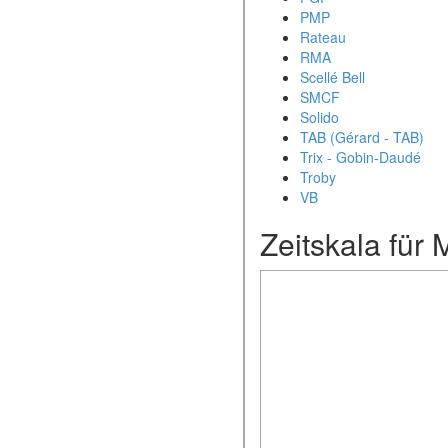
PMP
Rateau
RMA
Scellé Bell
SMCF
Solido
TAB (Gérard - TAB)
Trix - Gobin-Daudé
Troby
VB
Zeitskala für