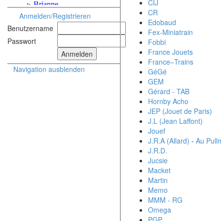
CIJ
CR
Anmelden/Registrieren
Edobaud
Benutzername
Fex-Miniatrain
Passwort
Fobbi
France Jouets
France–Trains
Navigation ausblenden
GéGé
GEM
Gérard - TAB
Hornby Acho
JEP (Jouet de Paris)
J.L (Jean Laffont)
Jouef
J.R.A (Allard)
-
Au Pull
J.R.D.
Jucsie
Macket
Martin
Memo
MMM - RG
Omega
PGP