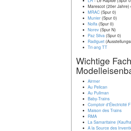
LR
- Le Rapide (Spur 0
Marescot (20er Jahre)
MRAC
(Spur 0)
Munier
(Spur 0)
Nolfa
(Spur 0)
Norev
(Spur N)
Paz Silva
(Spur 0)
Radiguet
(Ausstellungs
Tri-ang TT
Wichtige Fach
Modelleisenb
Airmer
Au Pelican
Au Pullman
Baby-Trains
Comptoir d'Électricité 
Maison des Trains
RMA
La Samaritaine (Kaufh
A la Source des Invent