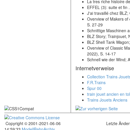
La tres riche histoire 
EFFEL (3): suite et fin
J'ai travaillé chez BLZ
Overview of Makers of 
S. 27-29
Schnittige Maschinen a
BLZ Story; Trainjouet, 
BLZ Shell Tank Wagon; 
Overview of Classic Ma
2022), S. 14-17
Schnell wie der Wind; A
Internetverweise
Collection Trains Jouet
F.R.Trains
Spur 00
train jouet ancien en to
Trains Jouets Anciens
Copyright © 2001-2021-06-06
Letzte Ände
14:59:33
ModellBahnArchiv