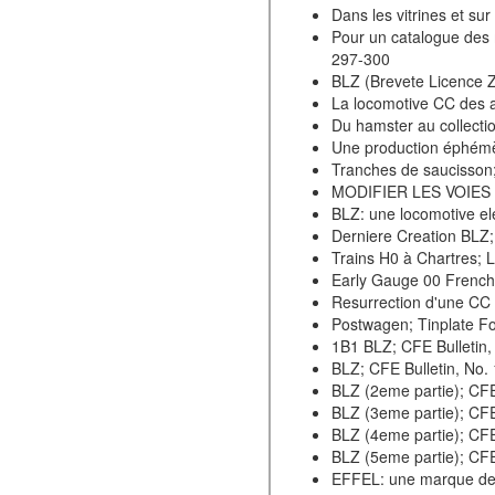
Dans les vitrines et su
Pour un catalogue des m
297-300
BLZ (Brevete Licence Z
La locomotive CC des a
Du hamster au collecti
Une production éphémè
Tranches de saucisson;
MODIFIER LES VOIES E
BLZ: une locomotive ele
Derniere Creation BLZ; 
Trains H0 à Chartres; 
Early Gauge 00 French
Resurrection d'une CC 
Postwagen; Tinplate Fo
1B1 BLZ; CFE Bulletin,
BLZ; CFE Bulletin, No.
BLZ (2eme partie); CFE
BLZ (3eme partie); CFE 
BLZ (4eme partie); CFE
BLZ (5eme partie); CFE
EFFEL: une marque deri