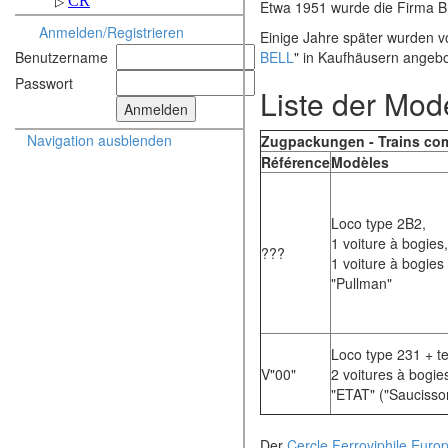
Etwa 1951 wurde die Firma 
Anmelden/Registrieren
Einige Jahre später wurden
BELL
" in Kaufhäusern angeb
Benutzername
Passwort
Liste der Mod
Navigation ausblenden
Zugpackungen - Trains co
Référence
Modèles
Loco type 2B2,
1 voiture à bogies,
???
1 voiture à bogies
"Pullman"
Loco type 231 + t
V"00"
2 voitures à bogie
"ETAT" ("Saucisso
Der
Cercle Ferroviphile Euro