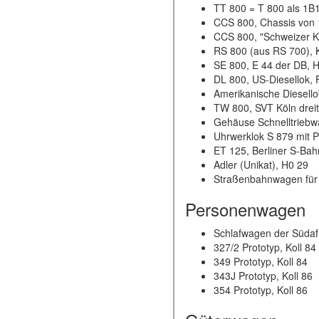
TT 800 = T 800 als 1B1
CCS 800, Chassis von 
CCS 800, "Schweizer K
RS 800 (aus RS 700), K
SE 800, E 44 der DB, 
DL 800, US-Diesellok,
Amerikanische Diesello
TW 800, SVT Köln dreite
Gehäuse Schnelltriebw
Uhrwerklok S 879 mit 
ET 125, Berliner S-Bah
Adler (Unikat), H0 29
Straßenbahnwagen fü
Personenwagen
Schlafwagen der Südaf
327/2 Prototyp, Koll 84
349 Prototyp, Koll 84
343J Prototyp, Koll 86
354 Prototyp, Koll 86