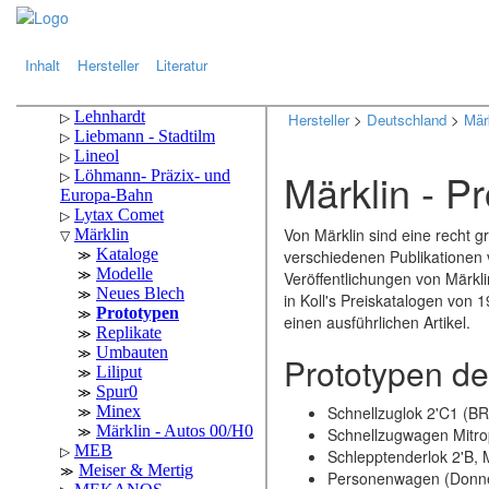
.
.
Inhalt
Hersteller
Literatur
Hersteller
>
Deutschland
>
Mär
Märklin - P
Von Märklin sind eine recht 
verschiedenen Publikationen v
Veröffentlichungen von Märkl
in Koll's Preiskatalogen von
einen ausführlichen Artikel.
Prototypen de
Schnellzuglok 2'C1 (B
Schnellzugwagen Mitr
Schlepptenderlok 2'B,
Personenwagen (Donn