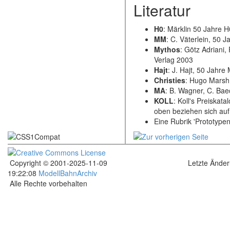
Literatur
H0
: Märklin 50 Jahre 
MM
: C. Väterlein, 50 
Mythos
: Götz Adriani
Verlag 2003
Hajt
: J. Hajt, 50 Jahre
Christies
: Hugo Marsh,
MA
: B. Wagner, C. Ba
KOLL
: Koll's Preiskat
oben beziehen sich auf
Eine Rubrik 'Prototypen
Copyright © 2001-2025-11-09
Letzte Ände
19:22:08
ModellBahnArchiv
Alle Rechte vorbehalten
.