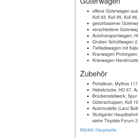
Güterwagen
offene Güterwagen aus
Koll 93, Koll 95, Koll 96
geschlossener Güterwa
verschiedene Güterwage
Autotransportwagen, H0
Gruben Schüttwagen 2-a
Tiefladewagen mit Kabel
Kranwagen Prototypen, 
Kranwagen Handmuster,
Zubehör
Portalkran, Mythos 117
Hebebrücke, HO 67, A
Brückenstellwerk, Spu
Güterschuppen, Koll 1
Automodelle (Lanz Bul
Stuttgarter Hauptbahnh
siehe Tinplate Forum 
Märklin Hauptseite