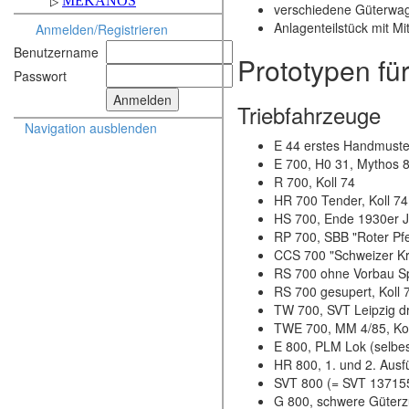
verschiedene Güterwa
Anlagenteilstück mit 
Anmelden/Registrieren
Benutzername
Prototypen fü
Passwort
Triebfahrzeuge
Navigation ausblenden
E 44 erstes Handmuster
E 700, H0 31, Mythos 8
R 700, Koll 74
HR 700 Tender, Koll 74
HS 700, Ende 1930er J
RP 700, SBB "Roter Pfe
CCS 700 "Schweizer Kro
RS 700 ohne Vorbau Sp
RS 700 gesupert, Koll 
TW 700, SVT Leipzig dre
TWE 700, MM 4/85, Kol
E 800, PLM Lok (selbes
HR 800, 1. und 2. Ausf
SVT 800 (= SVT 137155) 
G 800, schwere Güterz