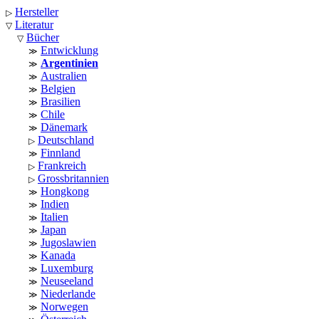
Hersteller
Literatur
Bücher
Entwicklung
Argentinien
Australien
Belgien
Brasilien
Chile
Dänemark
Deutschland
Finnland
Frankreich
Grossbritannien
Hongkong
Indien
Italien
Japan
Jugoslawien
Kanada
Luxemburg
Neuseeland
Niederlande
Norwegen