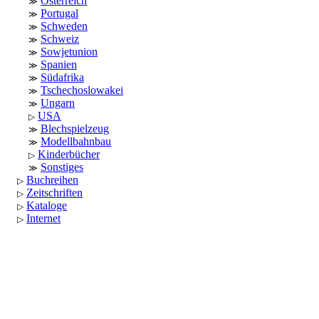
Österreich
Portugal
Schweden
Schweiz
Sowjetunion
Spanien
Südafrika
Tschechoslowakei
Ungarn
USA
Blechspielzeug
Modellbahnbau
Kinderbücher
Sonstiges
Buchreihen
Zeitschriften
Kataloge
Internet