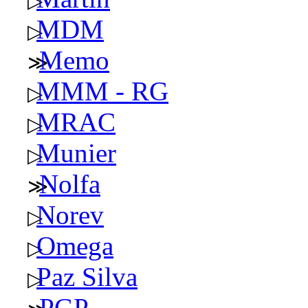
MDM
Memo
MMM - RG
MRAC
Munier
Nolfa
Norev
Omega
Paz Silva
PGP