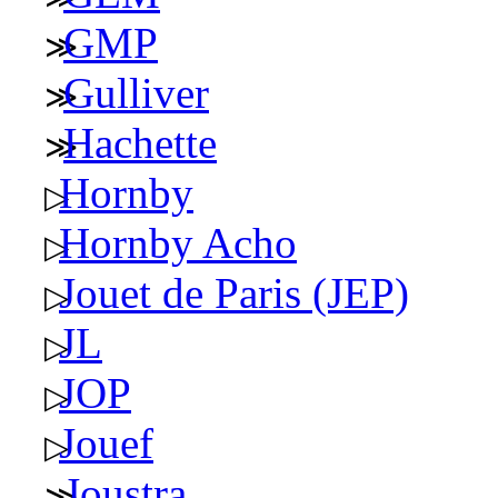
GMP
Gulliver
Hachette
Hornby
Hornby Acho
Jouet de Paris (JEP)
JL
JOP
Jouef
Joustra