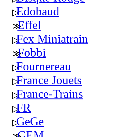
Edobaud
Effel
Fex Miniatrain
Fobbi
Fournereau
France Jouets
France-Trains
FR
GeGe
GEM