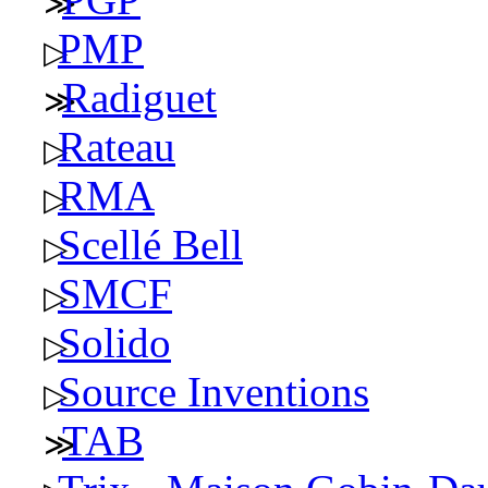
PMP
Radiguet
Rateau
RMA
Scellé Bell
SMCF
Solido
Source Inventions
TAB