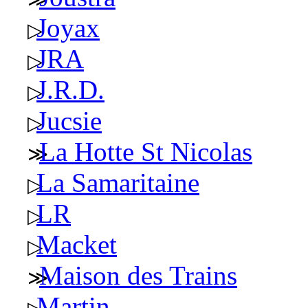
Joyax
JRA
J.R.D.
Jucsie
La Hotte St Nicolas
La Samaritaine
LR
Macket
Maison des Trains
Martin