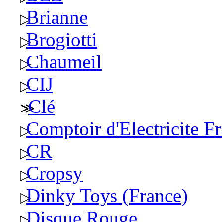
Brianne
Brogiotti
Chaumeil
CIJ
Clé
Comptoir d'Electricite F
CR
Cropsy
Dinky Toys (France)
Disque Rouge