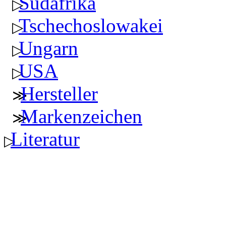
Südafrika
Tschechoslowakei
Ungarn
USA
Hersteller
Markenzeichen
Literatur