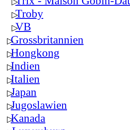
Trix - Maison Gobin-Da
Troby
VB
Grossbritannien
Hongkong
Indien
Italien
Japan
Jugoslawien
Kanada