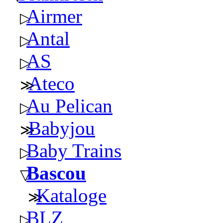
Airmer
Antal
AS
Ateco
Au Pelican
Babyjou
Baby Trains
Bascou
Kataloge
BLZ