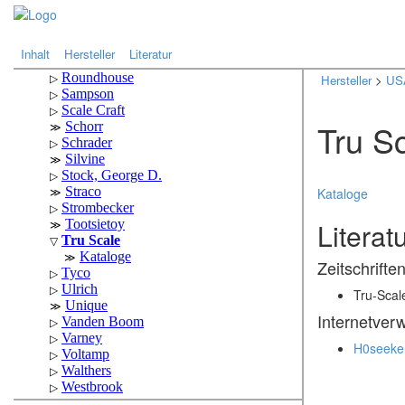
.
.
Inhalt
Hersteller
Literatur
Hersteller
>
US
Tru S
Kataloge
Literat
Zeitschrifte
Tru-Scale
Internetver
H0seeke