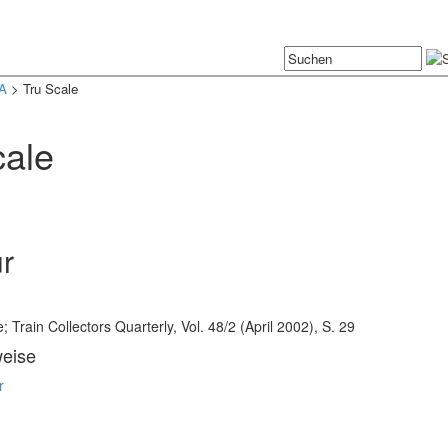
A
> Tru Scale
cale
ur
n
; Train Collectors Quarterly, Vol. 48/2 (April 2002), S. 29
weise
r