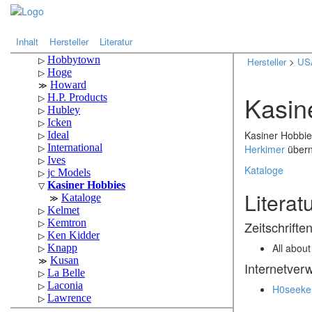
.
.
Inhalt
Hersteller
Literatur
Hersteller
>
US
Kasin
Kasiner Hobbie
Herkimer
übern
Kataloge
Literat
Zeitschrifte
All abou
Internetver
H0seeke