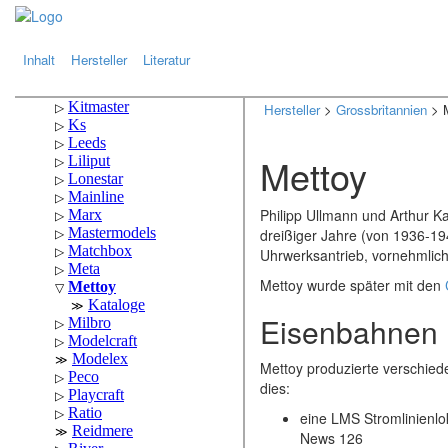
.
.
Inhalt
Hersteller
Literatur
Hersteller
>
Grossbritannien
> M
Mettoy
Philipp Ullmann und Arthur K
dreißiger Jahre (von 1936-19
Uhrwerksantrieb, vornehmlich
Mettoy wurde später mit den
Eisenbahnen
Mettoy produzierte verschied
dies:
eine LMS Stromlinienlo
News 126