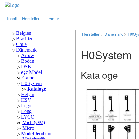
.
.
Inhalt
Hersteller
Literatur
Hersteller
>
Dänemark
>
H0Sy
H0System
Kataloge