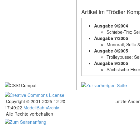
Autoservice und
Ausgabe 12/1997
Artikel im "Trödler Kom
Blechbahnen aus
Ausgabe 1/1999
Ausgabe 9/2004
Sandbahn von LB
Schiebe-Trix; Se
Ausgabe 10/1999
Ausgabe 7/2005
Seilbahn von Eh
Monorail; Seite 
Ausgabe 11/1999
Ausgabe 8/2005
Abto Nepekpectok
Trolleybusse; Se
Ausgabe 1/2000
Ausgabe 9/2005
Europa-/Präzixb
Sächsische Eise
Ausgabe 5/2000
Liliput-Express 
Ausgabe 7/2000
Obus - Made in I
Ausgabe 12/2000
Fallerautos; Sei
Copyright © 2001-2025-12-20
Letzte Ände
Ausgabe 11/2001
17:49:22
ModellBahnArchiv
Prefo - Auto-Trans
Alle Rechte vorbehalten
.
Ausgabe 12/2001
Märklin Loks der
Ausgabe 10/2002
Rasant Modell-Au