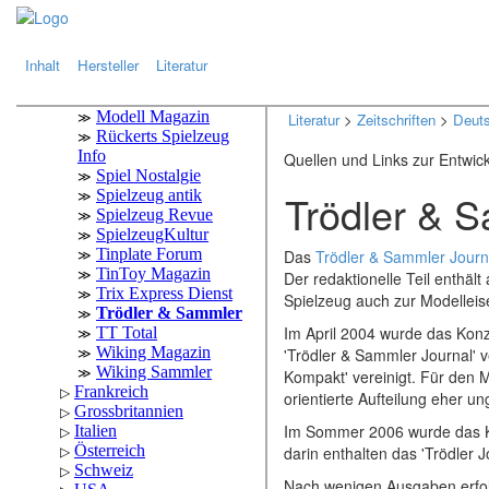
.
.
Inhalt
Hersteller
Literatur
Literatur
>
Zeitschriften
>
Deut
Quellen und Links zur Entwic
Trödler & 
Das
Trödler & Sammler Journ
Der redaktionelle Teil enthäl
Spielzeug auch zur Modellei
Im April 2004 wurde das Konze
'Trödler & Sammler Journal' v
Kompakt' vereinigt. Für den 
orientierte Aufteilung eher un
Im Sommer 2006 wurde das Ko
darin enthalten das 'Trödler
Nach wenigen Ausgaben erfolg