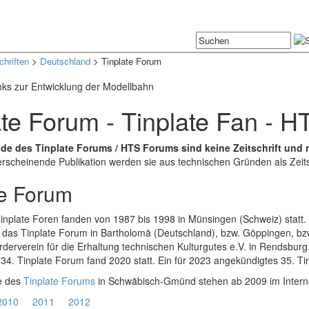
chriften
>
Deutschland
> Tinplate Forum
nks zur Entwicklung der Modellbahn
ate Forum - Tinplate Fan - 
de des Tinplate Forums / HTS Forums sind keine Zeitschrift und n
erscheinende Publikation werden sie aus technischen Gründen als Zeits
te Forum
inplate Foren fanden von 1987 bis 1998 in Münsingen (Schweiz) statt. 
das Tinplate Forum in Bartholomä (Deutschland), bzw. Göppingen, bzw
derverein für die Erhaltung technischen Kulturgutes e.V. in Rendsburg
 34. Tinplate Forum fand 2020 statt. Ein für 2023 angekündigtes 35. T
e des
Tinplate Forums
in Schwäbisch-Gmünd stehen ab 2009 im Intern
2010
2011
2012