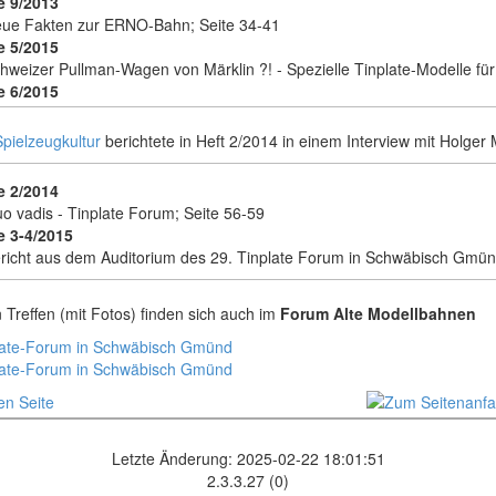
 9/2013
ue Fakten zur ERNO-Bahn; Seite 34-41
 5/2015
hweizer Pullman-Wagen von Märklin ?! - Spezielle Tinplate-Modelle für
 6/2015
lden Mountain Pullman Express der MOB - Spezielle Tinplate-Modelle f
 5/2019
Spielzeugkultur
berichtete in Heft 2/2014 in einem Interview mit Holger
e Säntisbahn - eine kleine Exkursion; Seite 16ff
 5/2024
 2/2014
e das Vorbild, so das Modell - Schweizer Loks von Märklin der 1920er-
o vadis - Tinplate Forum; Seite 56-59
 3-4/2015
richt aus dem Auditorium des 29. Tinplate Forum in Schwäbisch Gmün
 Treffen (mit Fotos) finden sich auch im
Forum Alte Modellbahnen
late-Forum in Schwäbisch Gmünd
late-Forum in Schwäbisch Gmünd
Letzte Änderung: 2025-02-22 18:01:51
2.3.3.27 (0)