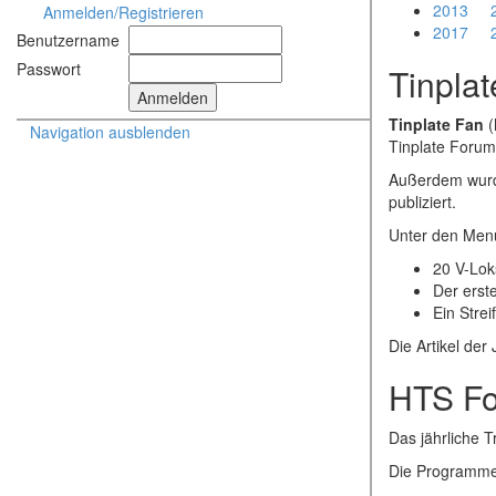
2013
Anmelden/Registrieren
2017
Benutzername
Passwort
Tinpla
Tinplate Fan
(
Navigation ausblenden
Tinplate Forum 
Außerdem wurde
publiziert.
Unter den Me
20 V-Lok
Der erst
Ein Stre
Die Artikel de
HTS F
Das jährliche T
Die Programm