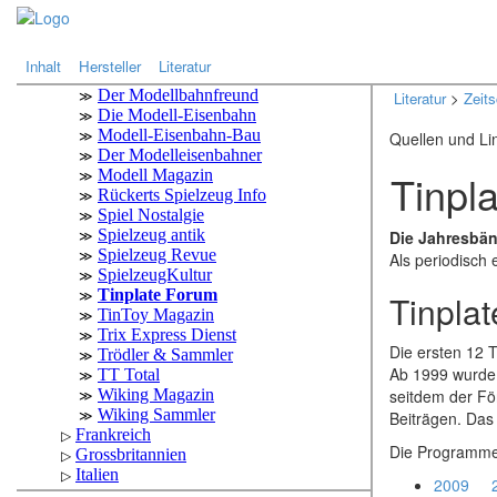
.
.
Inhalt
Hersteller
Literatur
Literatur
>
Zeits
Quellen und Li
Tinpl
Die Jahresbän
Als periodisch 
Tinpla
Die ersten 12 T
Ab 1999 wurde 
seitdem der För
Beiträgen. Das
Die Programm
2009