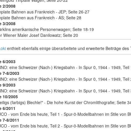
eingold Tinplate Wagen; Seite 20-22
 2/2008
nplate Bahnen aus Frankreich - JEP; Seite 26-27
nplate Bahnen aus Frankreich - AS; Seite 28
 3/2008
rklins amerikanische Personenwagen; Seite 18-19
r Wiener Maler Josef Danilowatz; Seite 20
 4/2008
ue Gebäudemodelle für Tin Plate Bahnen; Seite 24-25
Loki
enthielt ebenfalls einige überarbeitete und erweiterte Beiträge des
 3/2018
nplate Forum in Schwäbisch Gmünd - vom 20. bis 22. April 2018; Seite
 6/2003
 3/2019
NO: eine Schweizer (Nach-) Kriegsbahn - In Spur 0, 1944 - 1949, Teil 
. Tinplate Forum vom 06. und 07. April 2019; Seite 27
 7-8/2003
NO: eine Schweizer (Nach-) Kriegsbahn - In Spur 0, 1944 - 1949, Teil 
 9/2003
NO: eine Schweizer (Nach-) Kriegsbahn - In Spur 0, 1944 - 1949, Teil 
 10/2005
eiligs (farbigs) Blechle!" - Die hohe Kunst der Chromlithografie; Seite 3
 6/2011
CO - vom Ende bis heute, Teil 1 - Spur-0-Modellbahnen im Stile von 
 7-8/2011
CO - vom Ende bis heute, Teil 2 - Spur-0-Modellbahnen im Stile von 