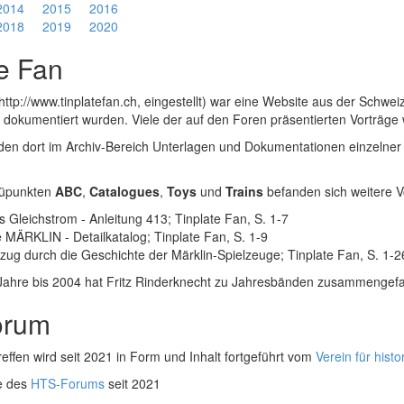
2014
2015
2016
2018
2019
2020
te Fan
http://www.tinplatefan.ch, eingestellt) war eine Website aus der Schweiz
dokumentiert wurden. Viele der auf den Foren präsentierten Vorträge wa
n dort im Archiv-Bereich Unterlagen und Dokumentationen einzelner Vo
nüpunkten
ABC
,
Catalogues
,
Toys
und
Trains
befanden sich weitere V
s Gleichstrom - Anleitung 413; Tinplate Fan, S. 1-7
e MÄRKLIN - Detailkatalog; Tinplate Fan, S. 1-9
ifzug durch die Geschichte der Märklin-Spielzeuge; Tinplate Fan, S. 1-2
r Jahre bis 2004 hat Fritz Rinderknecht zu Jahresbänden zusammengefa
orum
reffen wird seit 2021 in Form und Inhalt fortgeführt vom
Verein für hist
e des
HTS-Forums
seit 2021