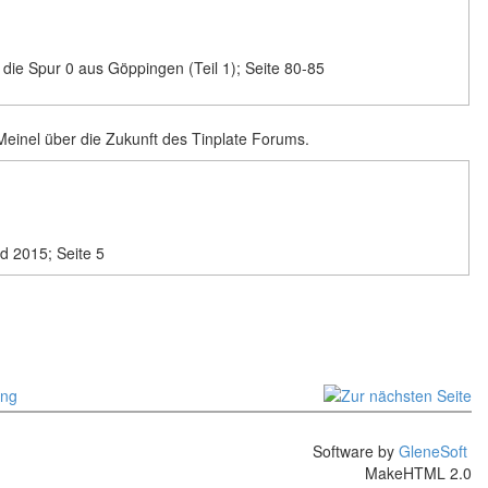
 die Spur 0 aus Göppingen (Teil 1); Seite 80-85
ür die Spur 0 aus Göppingen (Teil 2); Seite 56-61
 Meinel über die Zukunft des Tinplate Forums.
 und 1930er-Jahre; Seite 26-37
d 2015; Seite 5
Software by
GleneSoft
MakeHTML 2.0