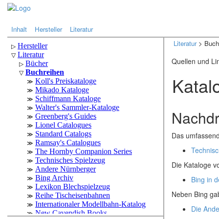
.
.
Inhalt
Hersteller
Literatur
Literatur
> Buch
Quellen und Li
Katal
Nachdr
Das umfassende
Technisc
Die Kataloge v
Bing in d
Neben Bing gab
Die Ande