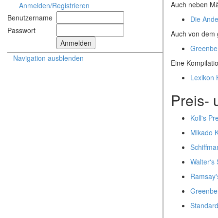
Auch neben Mär
Anmelden/Registrieren
Benutzername
Die And
Passwort
Auch von dem g
Greenber
Navigation ausblenden
Eine Kompilat
Lexikon 
Preis-
Koll's Pr
Mikado K
Schiffma
Walter's
Ramsay'
Greenber
Standard