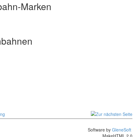
lbahn-Marken
enbahnen
Software by
GleneSoft
MakeHTML 2.0