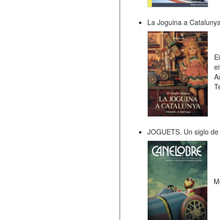
La Joguina a Catalunya
E
e
A
T
JOGUETS. Un siglo de hi
M