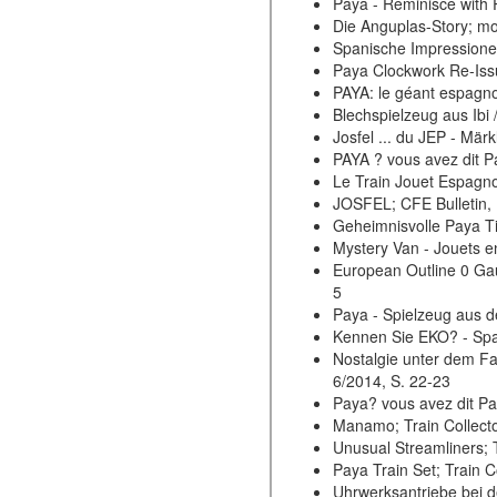
Paya - Reminisce with R
Die Anguplas-Story; mo
Spanische Impressionen
Paya Clockwork Re-Issue
PAYA: le géant espagno
Blechspielzeug aus Ibi
Josfel ... du JEP - Mär
PAYA ? vous avez dit Pa
Le Train Jouet Espagnol
JOSFEL; CFE Bulletin,
Geheimnisvolle Paya Ti
Mystery Van - Jouets en
European Outline 0 Gau
5
Paya - Spielzeug aus d
Kennen Sie EKO? - Span
Nostalgie unter dem Fah
6/2014, S. 22-23
Paya? vous avez dit Pa
Manamo; Train Collector
Unusual Streamliners; 
Paya Train Set; Train 
Uhrwerksantriebe bei d