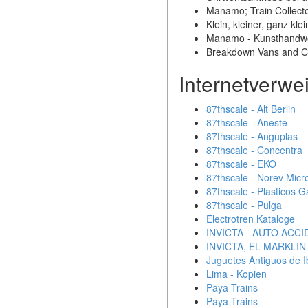
Manamo; Train Collecto
Klein, kleiner, ganz kle
Manamo - Kunsthandwerk
Breakdown Vans and Cra
Internetverwe
87thscale - Alt Berlin
87thscale - Aneste
87thscale - Anguplas
87thscale - Concentra
87thscale - EKO
87thscale - Norev Micr
87thscale - Plasticos G
87thscale - Pulga
Electrotren Kataloge
INVICTA - AUTO ACC
INVICTA, EL MARKLI
Juguetes Antiguos de I
Lima - Kopien
Paya Trains
Paya Trains