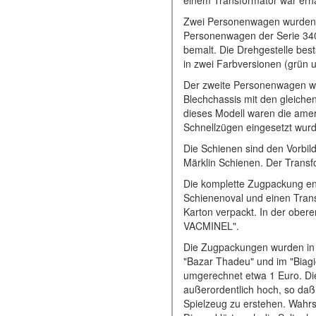
einem Transformator war erhäl
Zwei Personenwagen wurden p
Personenwagen der Serie 340.
bemalt. Die Drehgestelle bes
in zwei Farbversionen (grün u
Der zweite Personenwagen w
Blechchassis mit den gleich
dieses Modell waren die amer
Schnellzügen eingesetzt wur
Die Schienen sind den Vorbil
Märklin Schienen. Der Transfo
Die komplette Zugpackung ent
Schienenoval und einen Trans
Karton verpackt. In der obere
VACMINEL".
Die Zugpackungen wurden in z
"Bazar Thadeu" und im "Biagi
umgerechnet etwa 1 Euro. Die
außerordentlich hoch, so daß n
Spielzeug zu erstehen. Wahr