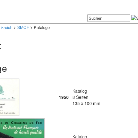
nkreich
>
SMCF
> Kataloge
F
ge
Katalog
1950
8 Seiten
135 x 100 mm
Katalog