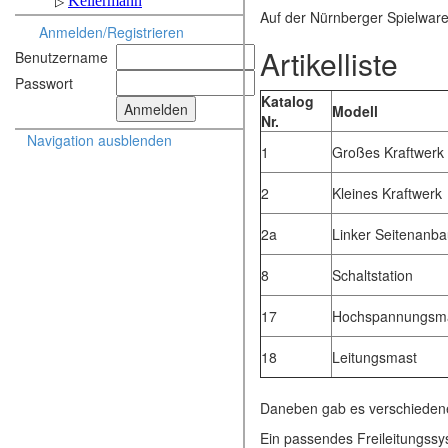
Auf der Nürnberger Spielware
Anmelden/Registrieren
Artikelliste
Benutzername
Passwort
Katalog
Modell
Nr.
Navigation ausblenden
1
Großes Kraftwerk
2
Kleines Kraftwerk
2a
Linker Seitenanb
8
Schaltstation
17
Hochspannungsm
18
Leitungsmast
Daneben gab es verschiedene E
Ein passendes Freileitungs