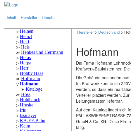
.
.
Inhalt
Hersteller
Literatur
Hersteller
>
Deutschland
> Hof
Hofmann
Die Firma Hofmann Lehrmodel
Kraftwerk-Baukästen her. Die
Die Gebäude bestanden aus K
Im Kraftwerk konnte ein 220V
werden, so dass ein realitäts
Verteiler plaziert werden. Z
Leitungsmasten lieferbar.
Auf dem Katalog findet sic
PALLASWIESENSTRASSE 72". U
GmbH & Co. KG. Diese Firma (b
tätig.